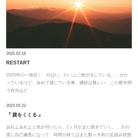
2025.03.19
RESTART
2025年の一発目！ やばい。だいぶご無沙汰している。。分か
っているけど、改めて感じている事。継続は難しい....この数年間
で自分はど…
2023.03.22
『 腹をくくる 』
あれよあれよと気が付いたら、1ヶ月がまた過ぎていく。。その
度に自己嫌悪になって、時間が経てばまた数ヶ月前の足踏み状態