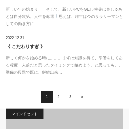
新しい年の始まり！ そして、新しいPCをGET♪幸先は良し☺あ
とは自分次第。人生を奪還
思えば、昨年は今のサラリーマンと
しての働き方に…
2022.12.31
《 こだわりすぎ 》
新しく何かを始める時に。。。まずは知識を得て、準備をしてあ
る程度一人前だと思ったタイミングで始めよう、と思っても、、
準備の段階で既に、継続出来…
1
2
3
»
マインドセット