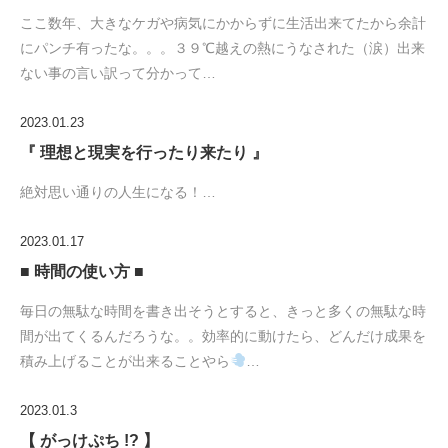
ここ数年、大きなケガや病気にかからずに生活出来てたから余計
にパンチ有ったな。。。３９℃越えの熱にうなされた（涙）出来
ない事の言い訳って分かって…
2023.01.23
『 理想と現実を行ったり来たり 』
絶対思い通りの人生になる！…
2023.01.17
■ 時間の使い方 ■
毎日の無駄な時間を書き出そうとすると、きっと多くの無駄な時
間が出てくるんだろうな。。効率的に動けたら、どんだけ成果を
積み上げることが出来ることやら
…
2023.01.3
【 がっけぷち !? 】