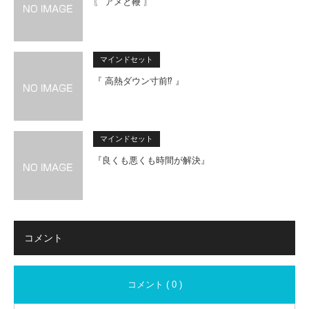
〖 アメと鞭 〗
マインドセット
『 高熱ダウン寸前⁉ 』
マインドセット
『良くも悪くも時間が解決』
コメント
コメント ( 0 )