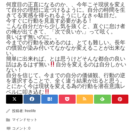
何度目の正直になるのか、、今年こそ現状を変え
て自分の理想に近づけるように。自分の時間を生
きてる実感を得られるようにしなきゃ駄目だ。
今すぐに行動を見直す必要がある！
こんな自分だから少し気を抜くと、直ぐに怠け者
の俺が出てきて、「次で良いか,」って呟く。
良いはず無いのに。。
今までの行動を改めるのは、とても難しい。長年
の慣習が染み付いてなかなか変えることが出来な
い。
簡単に出来れば、とは思うけどそんな都合の良い
話はあるはず無い
自分を変えるのは自分しかい
ない！
自分を信じて。今までの自分の価値観、行動の逆
を選択することで、全く違う結果が出ると思う。
とにかく今は現状を変える為の行動を潜在意識レ
ベルに叩き込む
投稿者:
freelife
マインドセット
コメント:
0